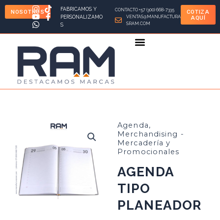
Ir
FABRICAMOS Y
CONTACTO +57 (300) 668-7335
NOSOTROS
COTIZA
al
PERSONALIZAMO
VENTAS@MANUFACTURA
AQUÍ
SRAM.COM
S
contenido
Agenda
,
Merchandising -
Mercadería y
Promocionales
AGENDA
TIPO
PLANEADOR