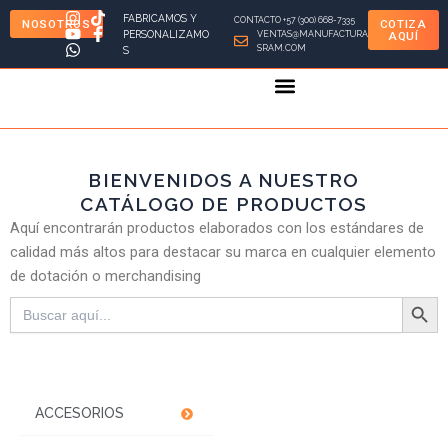
Ir
FABRICAMOS Y
CONTACTO +57 (300) 668-7335
NOSOTROS
COTIZA
al
PERSONALIZAMO
VENTAS@MANUFACTURA
AQUÍ
SRAM.COM
S
contenido
BIENVENIDOS A NUESTRO
CATÁLOGO DE PRODUCTOS
Aquí encontrarán productos elaborados con los estándares de
calidad más altos para destacar su marca en cualquier elemento
de dotación o merchandising
Botón de bú
Buscar:
ACCESORIOS