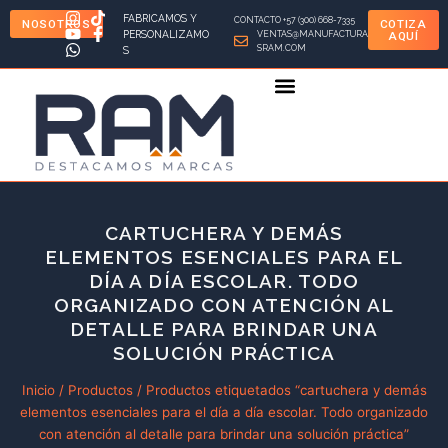
Ir
FABRICAMOS Y
CONTACTO +57 (300) 668-7335
NOSOTROS
COTIZA
al
PERSONALIZAMO
VENTAS@MANUFACTURA
AQUÍ
SRAM.COM
S
contenido
CARTUCHERA Y DEMÁS
ELEMENTOS ESENCIALES PARA EL
DÍA A DÍA ESCOLAR. TODO
ORGANIZADO CON ATENCIÓN AL
DETALLE PARA BRINDAR UNA
SOLUCIÓN PRÁCTICA
Inicio
/
Productos
/ Productos etiquetados “cartuchera y demás
elementos esenciales para el día a día escolar. Todo organizado
con atención al detalle para brindar una solución práctica”