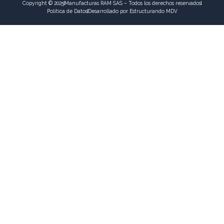
Copyright © 2025
Manufacturas RAM SAS – Todos los derechos reservados
Política de Datos
Desarrollado por Estructurando MDV