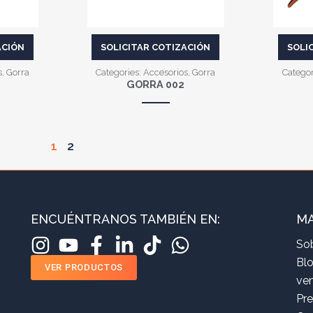
ACIÓN
SOLICITAR COTIZACIÓN
SOLI
s
,
Gorra
Categories:
Accesorios
,
Gorra
Categor
GORRA 002
1
2
ENCUÉNTRANOS TAMBIÉN EN:
MA
So
Bl
VER PRODUCTOS
ve
Pr