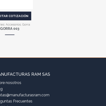
CITAR COTIZACIÓN
ies:
Accesorios
,
Gorra
GORRA 003
NUFACTURAS RAM SAS
bre nosotros
og
ntas@manufacturasram.com
eguntas Frecuentes