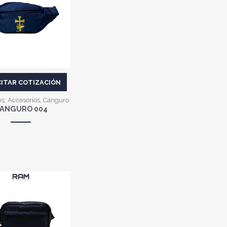
VER MÁS
CITAR COTIZACIÓN
es:
Accesorios
,
Canguro
ANGURO 004
VER MÁS