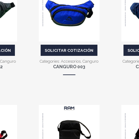
VER MÁS
ACIÓN
SOLICITAR COTIZACIÓN
SOLI
Canguro
Categories:
Accesorios
,
Canguro
Categori
2
CANGURO 003
C
VER MÁS