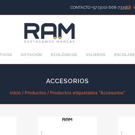
CONTACTO +57 (300) 668-7335
TIVOS
DOTACIÓN
ECOLÓGICOS
VIAJEROS
ESCOLARE
ACCESORIOS
Inicio
/
Productos
/ Productos etiquetados “Accesorios”
Page
Page