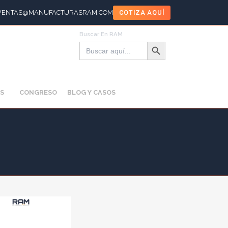
VENTAS@MANUFACTURASRAM.COM
COTIZA AQUÍ
Buscar En RAM
Botón de búsqueda
Buscar:
S
CONGRESO
BLOG Y CASOS