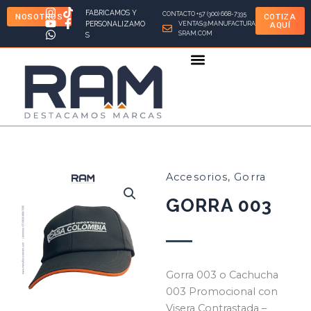
Ir
FABRICAMOS Y
CONTACTO +57 (300) 668-7335
NOSOTROS
COTIZA
al
PERSONALIZAMO
VENTAS@MANUFACTURA
AQUÍ
SRAM.COM
S
contenido
Accesorios
,
Gorra
GORRA 003
Gorra 003 o Cachucha
003 Promocional con
Visera Contrastada –