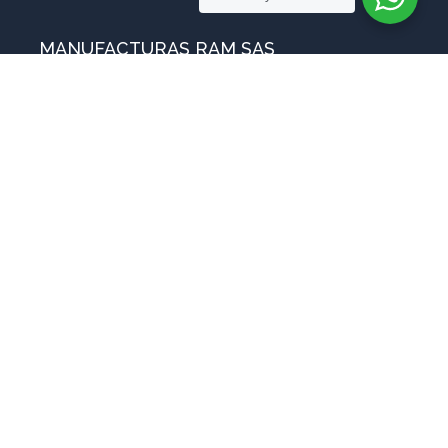
MANUFACTURAS RAM SAS
Sobre nosotros
Blog
ventas@manufacturasram.com
Preguntas Frecuentes
Contáctanos
Copyright © 2025
Manufacturas RAM SAS – Todos los derechos reservados
Política de Datos
Desarrollado por Estructurando MDV