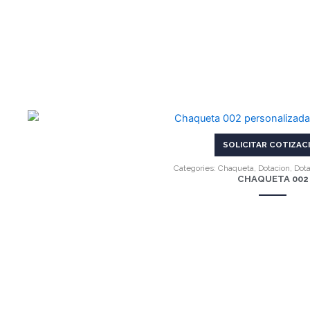
VER MÁS
SOLICITAR COTIZAC
Categories:
Chaqueta
,
Dotacion
,
Dota
CHAQUETA 002