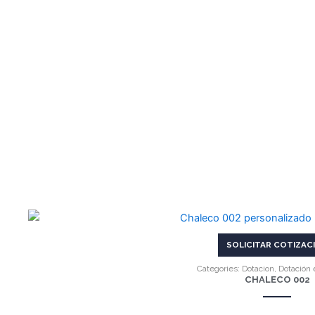
VER MÁS
SOLICITAR COTIZAC
Categories:
Dotacion
,
Dotación 
CHALECO 002