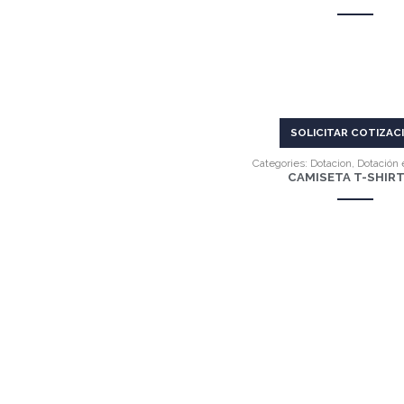
VER MÁS
SOLICITAR COTIZAC
Categories:
Dotacion
,
Dotación 
CAMISETA T-SHIRT