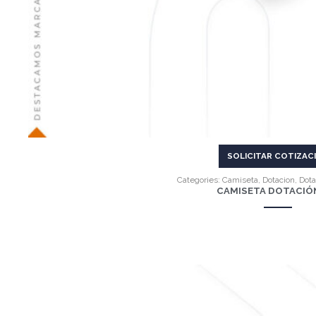
SOLICITAR COTIZAC
Categories:
Camiseta
,
Dotacion
,
Dota
CAMISETA DOTACIÓ