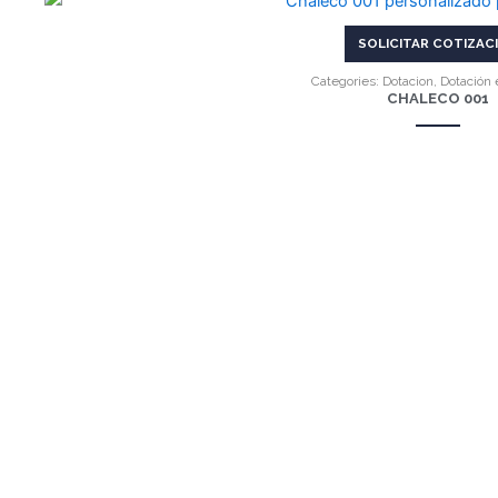
VER MÁS
SOLICITAR COTIZAC
Categories:
Dotacion
,
Dotación 
CHALECO 001