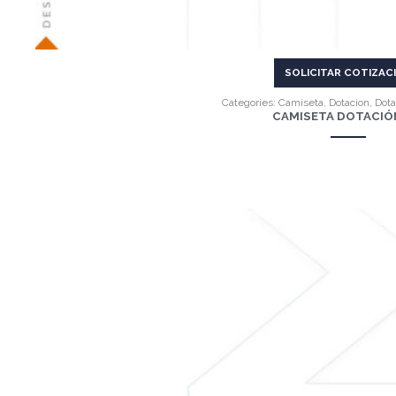
SOLICITAR COTIZAC
Categories:
Camiseta
,
Dotacion
,
Dota
CAMISETA DOTACIÓN