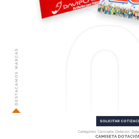
SOLICITAR COTIZAC
Categories:
Camiseta
,
Dotacion
,
Dota
CAMISETA DOTACIÓN