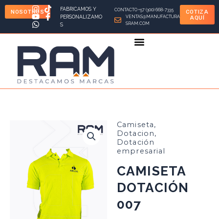
Ir
FABRICAMOS Y
CONTACTO +57 (300) 668-7335
NOSOTROS
COTIZA
al
PERSONALIZAMO
VENTAS@MANUFACTURA
AQUÍ
SRAM.COM
S
contenido
Camiseta
,
Dotacion
,
Dotación
empresarial
CAMISETA
DOTACIÓN
007