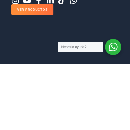
VER PRODUCTOS
Necesita ayuda?
MANUFACTURAS RAM SAS
Sobre nosotros
Blog
ventas@manufacturasram.com
Preguntas Frecuentes
Contáctanos