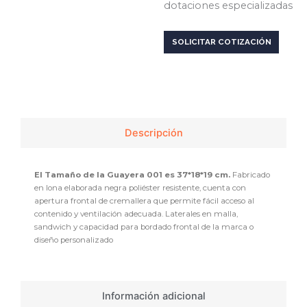
dotaciones especializadas
SOLICITAR COTIZACIÓN
Descripción
El Tamaño de la Guayera 001 es 37*18*19 cm.
Fabricado
en lona elaborada negra poliéster resistente, cuenta con
apertura frontal de cremallera que permite fácil acceso al
contenido y ventilación adecuada. Laterales en malla,
sandwich y capacidad para bordado frontal de la marca o
diseño personalizado
Información adicional