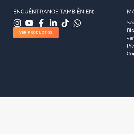
ENCUÉNTRANOS TAMBIÉN EN:
MA
So
Bl
VER PRODUCTOS
ve
Pr
Co
ufacturas RAM SAS – Todos los derechos reservados
Política de Datos
Desarrollado p