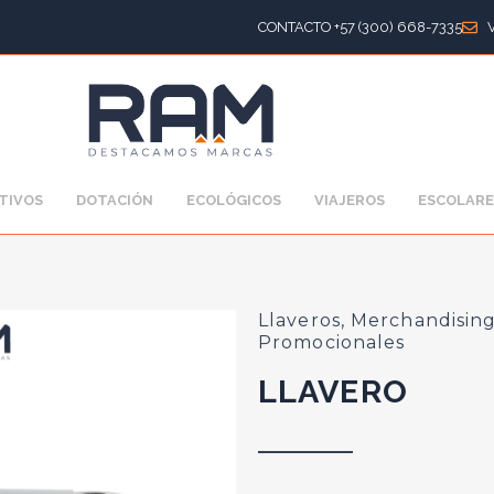
CONTACTO +57 (300) 668-7335
TIVOS
DOTACIÓN
ECOLÓGICOS
VIAJEROS
ESCOLARE
Llaveros
,
Merchandising
Promocionales
LLAVERO