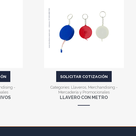
VER MÁS
IÓN
SOLICITAR COTIZACIÓN
dising -
Categories:
Llaveros
,
Merchandising -
nales
Mercadería y Promocionales
IVOS
LLAVERO CON METRO