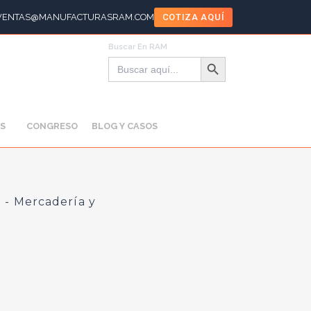
VENTAS@MANUFACTURASRAM.COM
COTIZA AQUÍ
Buscar En RAM
Botón de búsqueda
Buscar:
S
CONGRESO
BLOG Y CASOS
 - Mercadería y