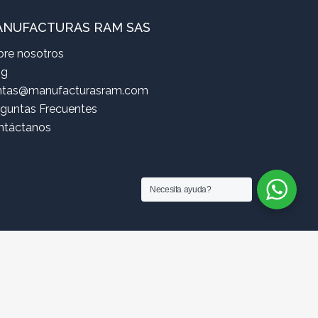
NUFACTURAS RAM SAS
bre nosotros
og
ntas@manufacturasram.com
eguntas Frecuentes
ntáctanos
Necesita ayuda?
or Estructurando MDV