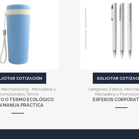
VER MÁS
VER MÁS
LICITAR COTIZACIÓN
SOLICITAR COTIZAC
:
Merchandising - Mercadería y
Categories:
Esferos
,
Merchan
romocionales
,
Termo
Mercadería y Promocio
TO O TERMO ECOLÓGICO
ESFEROS CORPORAT
N MANIJA PRÁCTICA