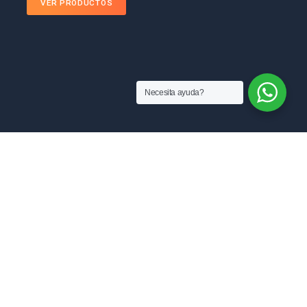
VER PRODUCTOS
Necesita ayuda?
MANUFACTURAS RAM SAS
Sobre nosotros
Blog
ventas@manufacturasram.com
Preguntas Frecuentes
Contáctanos