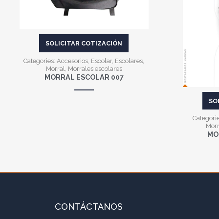
SOLICITAR COTIZACIÓN
Categories:
Accesorios
,
Escolar
,
Escolares
,
Morral
,
Morrales escolares
MORRAL ESCOLAR 007
SO
Categori
Morr
MO
CONTÁCTANOS