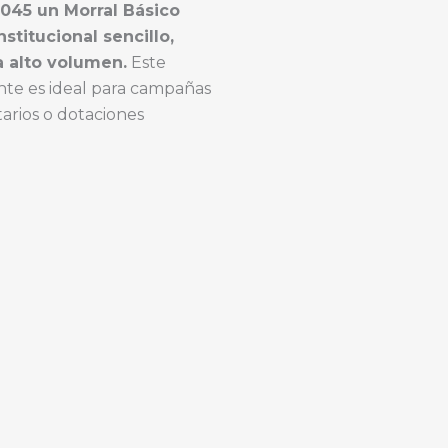
r 045 un Morral Básico
stitucional sencillo,
a alto volumen.
Este
nte es ideal para campañas
arios o dotaciones