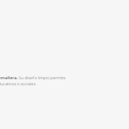
emallera.
Su diseño limpio permite
ucativos o sociales.