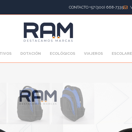
CONTACTO +57 (300) 668-7335
TIVOS
DOTACIÓN
ECOLÓGICOS
VIAJEROS
ESCOLARE
Escolar
,
Escolares
,
Morr
Morrales escolares
MORRAL ESCO