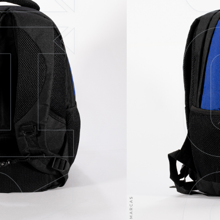
un morral ideal para uso
or 1 compartimiento
 frontales. Es
y reciba asesoría para