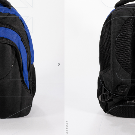
El Morral Escolar 051 es 
escolar.
Está compuesto p
principal y compartimientos
personalizable. Escribános 
destacar su marca.
SOLICITAR COTIZACIÓN