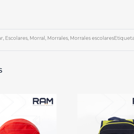
ar
,
Escolares
,
Morral
,
Morrales
,
Morrales escolares
Etiquet
S