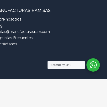
NUFACTURAS RAM SAS
bre nosotros
og
ntas@manufacturasram.com
eguntas Frecuentes
ntáctanos
Necesita ayuda?