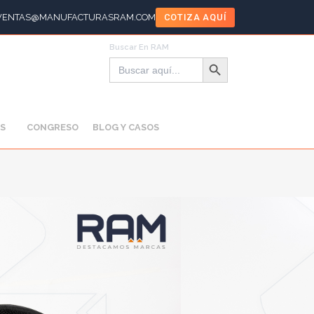
VENTAS@MANUFACTURASRAM.COM
COTIZA AQUÍ
Buscar En RAM
Botón de búsqueda
Buscar:
S
CONGRESO
BLOG Y CASOS
al
,
Morrales
,
LAR 051