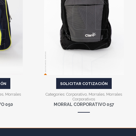
VER MÁS
IÓN
SOLICITAR COTIZACIÓN
es
,
Morrales
Categories:
Corporativo
,
Morrales
,
Morrales
Corporativos
O 050
MORRAL CORPORATIVO 057