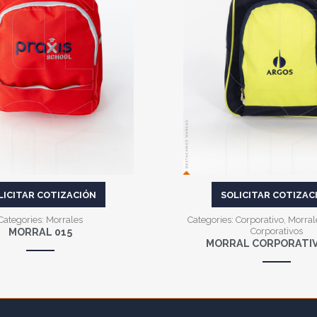
VER MÁS
VER MÁS
LICITAR COTIZACIÓN
SOLICITAR COTIZAC
Categories:
Morrales
Categories:
Corporativo
,
Morral
MORRAL 015
Corporativos
MORRAL CORPORATIV