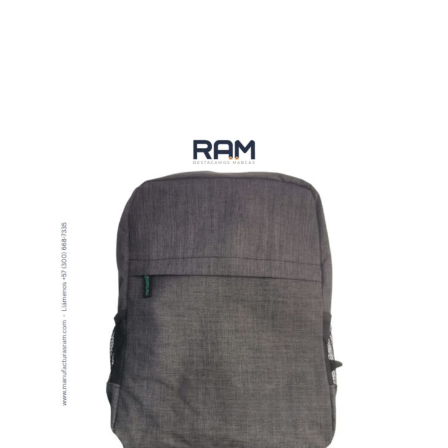
VER MÁS