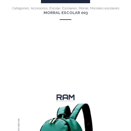
Categories:
Accesorios
,
Escolar
,
Escolares
,
Morral
,
Morrales escolares
MORRAL ESCOLAR 003