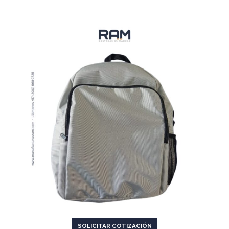
VER MÁS
SOLICITAR COTIZACIÓN