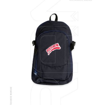
VER MÁS