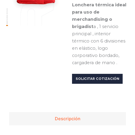
Lonchera térmica ideal
para uso de
merchandising o
brigadist
a , 1 servicio
principal , interior
térmico con 6 divisiones
en elástico, logo
corporativo bordado,
cargadera de mano .
SOLICITAR COTIZACIÓN
Descripción