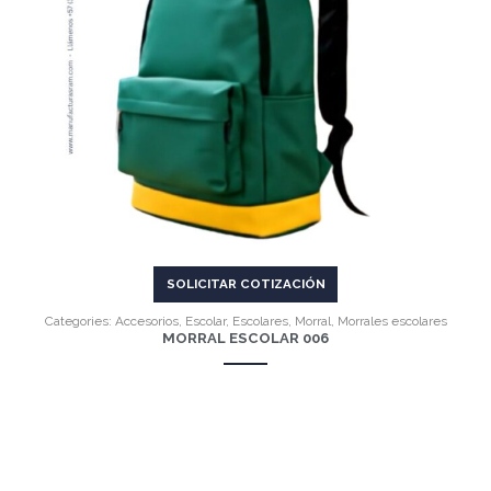
VER MÁS
SOLICITAR COTIZACIÓN
Categories:
Accesorios
,
Escolar
,
Escolares
,
Morral
,
Morrales escolares
MORRAL ESCOLAR 006