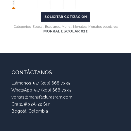
SOLICITAR COTIZACIÓN
Categories:
Escolar
,
Escolares
,
Morral
,
Morrales
,
Morrales escolares
MORRAL ESCOLAR 022
CONTÁCTANOS
Llámenos +57 (300) 668-7335
WhatsApp +57 (300) 668-7335
ventas@manufacturasram.com
Cra 11 # 32A-22 Sur
Bogotá, Colombia