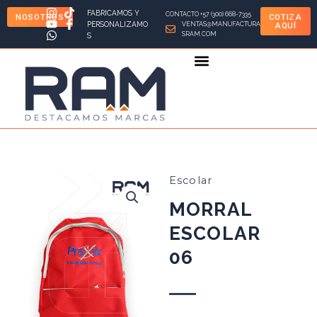
Ir
FABRICAMOS Y
CONTACTO +57 (300) 668-7335
NOSOTROS
COTIZA
al
PERSONALIZAMO
VENTAS@MANUFACTURA
AQUÍ
SRAM.COM
S
contenido
Escolar
MORRAL
ESCOLAR
06