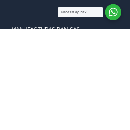
Necesita ayuda?
MANUFACTURAS RAM SAS
Sobre nosotros
Blog
ventas@manufacturasram.com
Preguntas Frecuentes
Contáctanos