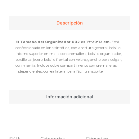
Descripción
El Tamaño del Organizador 002 es 17*29*12 cm.
Está
confeccionado en lona sintética, con abertura general, bolsillo
interno superior en malla con cremallera, bolsillo organizador,
bolsillo tarjetero, bolsillo frontal con velcro, gancho para colgar,
con manija, Incluye doble compartimento con cremalleras
independientes, correa lateral para fácil transporte
Información adicional
SKU:
Categorías:
Etiquetas: