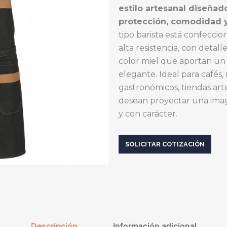
estilo artesanal diseñad
protección, comodidad y
tipo barista está confecci
alta resistencia, con detal
color miel que aportan un 
elegante. Ideal para cafés,
gastronómicos, tiendas ar
desean proyectar una imag
y con carácter.
SOLICITAR COTIZACIÓN
Descripción
Información adicional