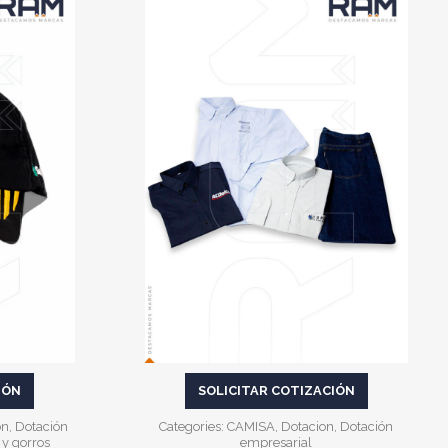
VER MÁS
IÓN
SOLICITAR COTIZACIÓN
on
,
Dotación
Categories:
CAMISA
,
Dotacion
,
Dotación
 y gorros
empresarial