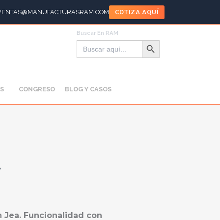
VENTAS@MANUFACTURASRAM.COM
COTIZA AQUÍ
Buscar En RAM
Botón de búsqueda
Buscar:
S
CONGRESO
BLOG Y CASOS
1
en Jea. Funcionalidad con