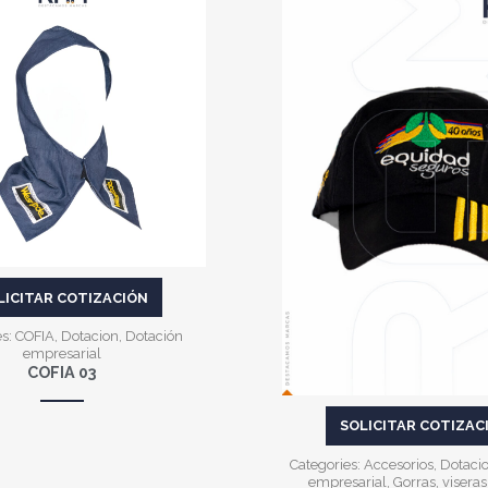
VER MÁS
VER MÁS
LICITAR COTIZACIÓN
es:
COFIA
,
Dotacion
,
Dotación
empresarial
COFIA 03
SOLICITAR COTIZAC
Categories:
Accesorios
,
Dotaci
empresarial
,
Gorras, viseras