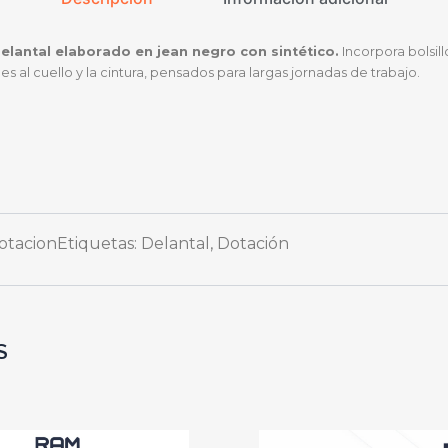
elantal elaborado en jean negro con sintético.
Incorpora bolsillo
les al cuello y la cintura, pensados para largas jornadas de trabajo.
otacion
Etiquetas:
Delantal
,
Dotación
S