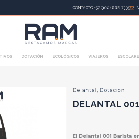
CONTACTO +57 (300) 668-7335
TIVOS
DOTACIÓN
ECOLÓGICOS
VIAJEROS
ESCOLARE
Delantal
,
Dotacion
DELANTAL 00
El Delantal 001 Barista 