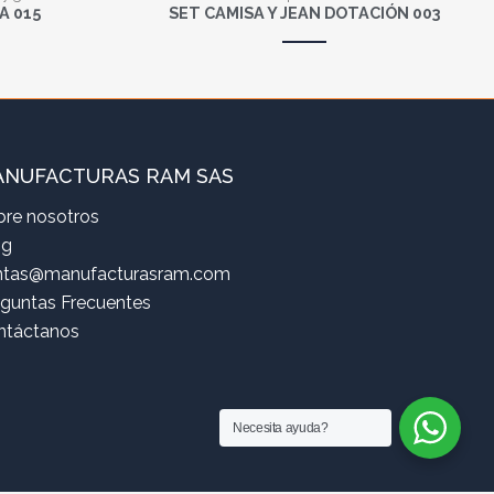
A 015
SET CAMISA Y JEAN DOTACIÓN 003
NUFACTURAS RAM SAS
bre nosotros
og
ntas@manufacturasram.com
eguntas Frecuentes
ntáctanos
Necesita ayuda?