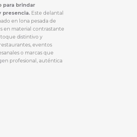
o para brindar
 presencia.
Este delantal
onado en lona pesada de
les en material contrastante
toque distintivo y
 restaurantes, eventos
tesanales o marcas que
en profesional, auténtica