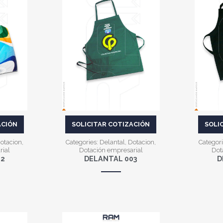
VER MÁS
ACIÓN
SOLICITAR COTIZACIÓN
SOLI
otacion
,
Categories:
Delantal
,
Dotacion
,
Categori
rial
Dotación empresarial
Dot
02
DELANTAL 003
D