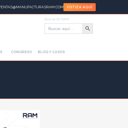
VENTAS@MANUFACTURASRAM.COM
COTIZA AQUÍ
Buscar En RAM
Botón de búsqueda
Buscar:
S
CONGRESO
BLOG Y CASOS