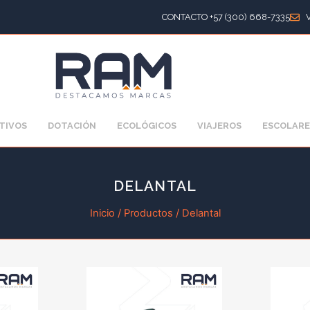
CONTACTO +57 (300) 668-7335
TIVOS
DOTACIÓN
ECOLÓGICOS
VIAJEROS
ESCOLARE
DELANTAL
Inicio
/
Productos
/ Delantal