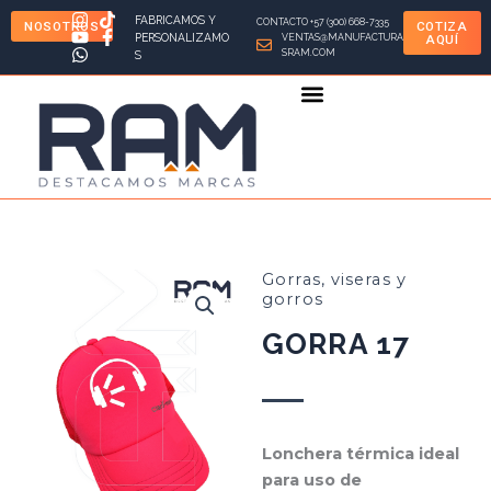
Ir
FABRICAMOS Y
CONTACTO +57 (300) 668-7335
NOSOTROS
COTIZA
al
PERSONALIZAMO
VENTAS@MANUFACTURA
AQUÍ
SRAM.COM
S
contenido
Gorras, viseras y
gorros
GORRA 17
Lonchera térmica ideal
para uso de