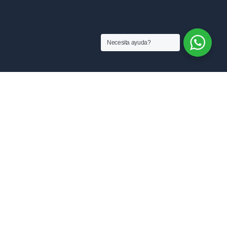
Necesita ayuda?
MANUFACTURAS RAM SAS
Sobre nosotros
Blog
ventas@manufacturasram.com
Preguntas Frecuentes
Contáctanos