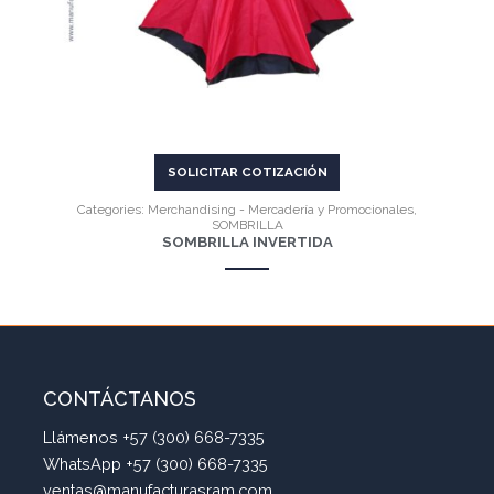
SOLICITAR COTIZACIÓN
Categories:
Merchandising - Mercadería y Promocionales
,
SOMBRILLA
SOMBRILLA INVERTIDA
CONTÁCTANOS
Llámenos +57 (300) 668-7335
WhatsApp +57 (300) 668-7335
ventas@manufacturasram.com