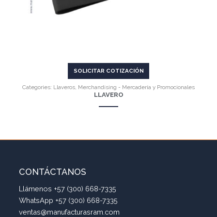
SOLICITAR COTIZACIÓN
Categories:
Llaveros
,
Merchandising - Mercadería y Promocionales
LLAVERO
CONTÁCTANOS
Llámenos +57 (300) 668-7335
WhatsApp +57 (300) 668-7335
ventas@manufacturasram.com