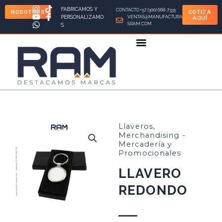
Ir
FABRICAMOS Y
CONTACTO +57 (300) 668-7335
NOSOTROS
COTIZA
al
PERSONALIZAMO
VENTAS@MANUFACTURA
AQUÍ
SRAM.COM
S
contenido
Llaveros
,
Merchandising -
Mercadería y
Promocionales
LLAVERO
REDONDO