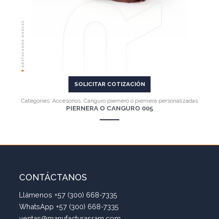
SOLICITAR COTIZACIÓN
Categories:
Accesorios
,
Canguro piernero o piernera personalizadas
PIERNERA O CANGURO 005
CONTÁCTANOS
Llámenos +57 (300) 668-7335
WhatsApp +57 (300) 668-7335
ventas@manufacturasram.com