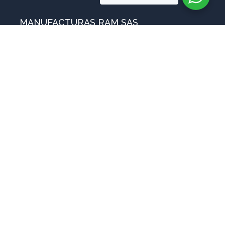
MANUFACTURAS RAM SAS
Sobre nosotros
Blog
ventas@manufacturasram.com
Preguntas Frecuentes
Contáctanos
Copyright © 2025
Manufacturas RAM SAS – Todos los derechos reservados
Política de Datos
Desarrollado por Estructurando MDV