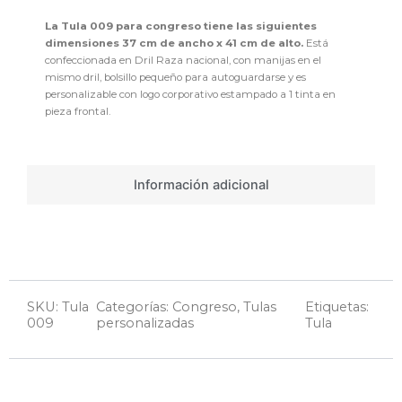
La Tula 009 para congreso tiene las siguientes
dimensiones 37 cm de ancho x 41 cm de alto.
Está
confeccionada en Dril Raza nacional, con manijas en el
mismo dril, bolsillo pequeño para autoguardarse y es
personalizable con logo corporativo estampado a 1 tinta en
pieza frontal.
Información adicional
SKU: Tula
Categorías:
Congreso
,
Tulas
Etiquetas:
009
personalizadas
Tula