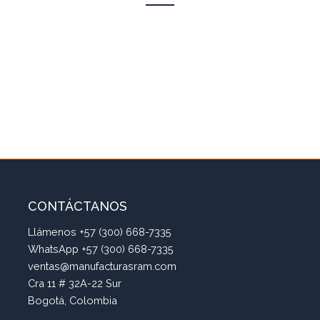
CONTÁCTANOS
Llámenos +57 (300) 668-7335
WhatsApp +57 (300) 668-7335
ventas@manufacturasram.com
Cra 11 # 32A-22 Sur
Bogotá, Colombia