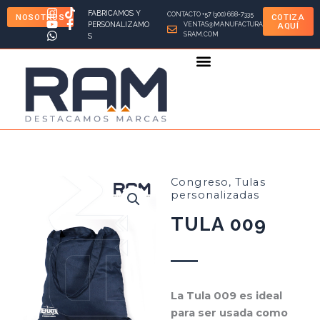
Ir
FABRICAMOS Y
CONTACTO +57 (300) 668-7335
NOSOTROS
COTIZA
al
PERSONALIZAMO
VENTAS@MANUFACTURA
AQUÍ
SRAM.COM
S
contenido
Congreso
,
Tulas
personalizadas
TULA 009
La Tula 009 es ideal
para ser usada como