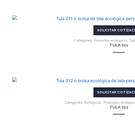
VER MÁS
SOLICITAR COTIZAC
Categories:
Productos ecológicos
,
Tul
TULA 011
VER MÁS
SOLICITAR COTIZAC
Categories:
Ecológicos
,
Productos ecológic
TULA 012