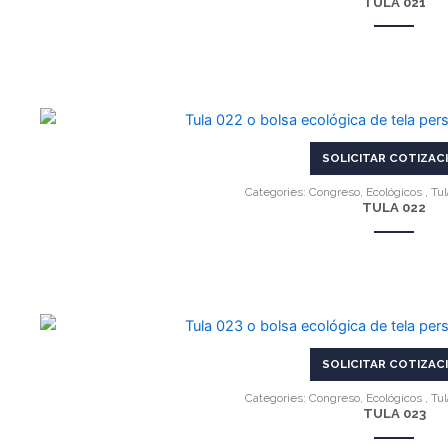
TULA 021
VER MÁS
SOLICITAR COTIZAC
Categories:
Congreso
,
Ecológicos
,
Tul
TULA 022
VER MÁS
SOLICITAR COTIZAC
Categories:
Congreso
,
Ecológicos
,
Tul
TULA 023