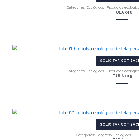
Categories:
Ecológicos
,
Productos ecológic
TULA 018
VER MÁS
SOLICITAR COTIZAC
Categories:
Ecológicos
,
Productos ecológic
TULA 019
VER MÁS
SOLICITAR COTIZAC
Categories:
Congreso
,
Ecológicos
,
Tul