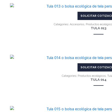
VER MÁS
SOLICITAR COTIZAC
Categories:
Accesorios
,
Productos ecológic
TULA 013
VER MÁS
SOLICITAR COTIZAC
Categories:
Productos ecológicos
,
Tul
TULA 014
VER MÁS