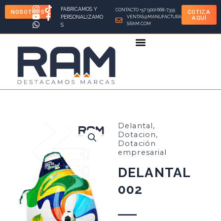
Ir
FABRICAMOS Y
CONTACTO +57 (300) 668-7335
NOSOTROS
COTIZA
al
PERSONALIZAMO
VENTAS@MANUFACTURA
AQUÍ
SRAM.COM
S
contenido
Delantal
,
Dotacion
,
Dotación
empresarial
DELANTAL
002