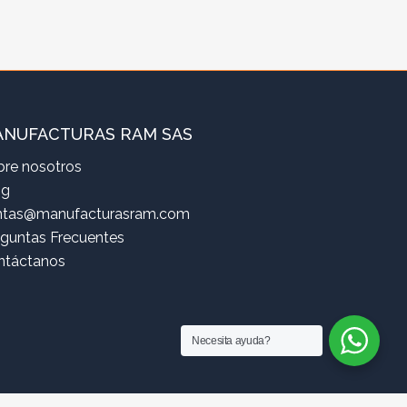
NUFACTURAS RAM SAS
bre nosotros
og
ntas@manufacturasram.com
eguntas Frecuentes
ntáctanos
Necesita ayuda?