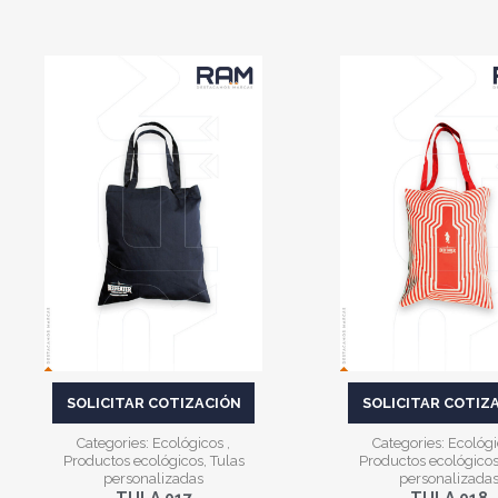
VER MÁS
VER MÁS
SOLICITAR COTIZACIÓN
SOLICITAR COTIZ
Categories:
Ecológicos
,
Categories:
Ecológ
Productos ecológicos
,
Tulas
Productos ecológico
personalizadas
personalizada
TULA 017
TULA 018