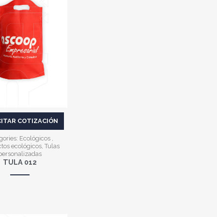
VER MÁS
CITAR COTIZACIÓN
gories:
Ecológicos
,
tos ecológicos
,
Tulas
personalizadas
TULA 012