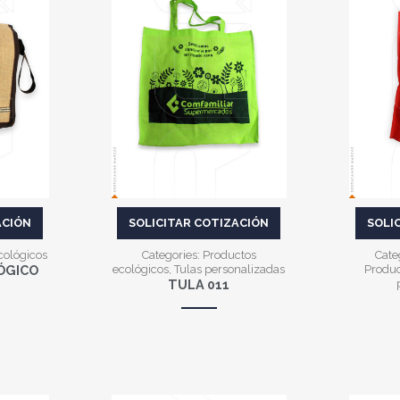
VER MÁS
ACIÓN
SOLICITAR COTIZACIÓN
SOLI
cológicos
Categories:
Productos
Cate
ÓGICO
ecológicos
,
Tulas personalizadas
Produc
TULA 011