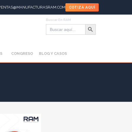
VENTAS@MANUFACTURASRAM.COM
COTIZA AQUÍ
Buscar En RAM
Botón de búsqueda
Buscar:
S
CONGRESO
BLOG Y CASOS