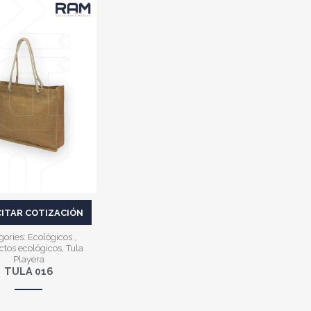
VER MÁS
CITAR COTIZACIÓN
gories:
Ecológicos
,
ctos ecológicos
,
Tula
Playera
TULA 016