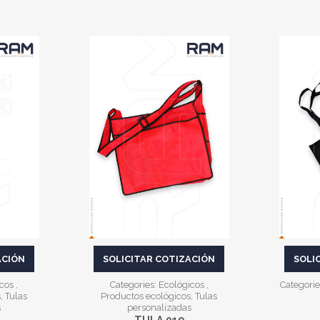
VER MÁS
ACIÓN
SOLICITAR COTIZACIÓN
SOLI
icos
,
Categories:
Ecológicos
,
Categorie
s
,
Tulas
Productos ecológicos
,
Tulas
s
personalizadas
TULA 019