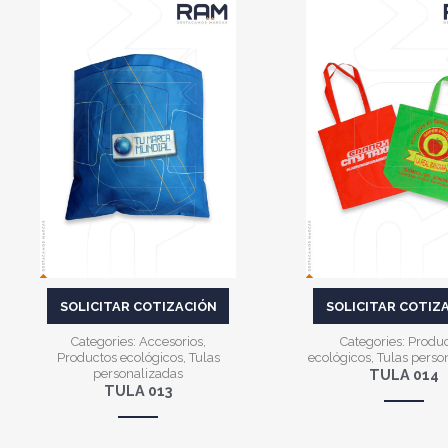
VER MÁS
VER MÁS
SOLICITAR COTIZACIÓN
SOLICITAR COTIZ
Categories:
Accesorios
,
Categories:
Produ
Productos ecológicos
,
Tulas
ecológicos
,
Tulas perso
personalizadas
TULA 014
TULA 013