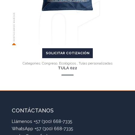
SOLICITAR COTIZACIÓN
Categories:
Congreso
,
Ecológicos
,
Tulas personalizadas
TULA 022
CONTÁCTANOS
Llámenos +57 (300) 668-7335
WhatsApp +57 (300) 668-7335