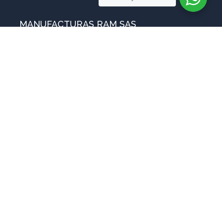
MANUFACTURAS RAM SAS
Sobre nosotros
Blog
ventas@manufacturasram.com
Preguntas Frecuentes
Contáctanos
Copyright © 2025
Manufacturas RAM SAS – Todos los derechos reservados
Política de Datos
Desarrollado por Estructurando MDV