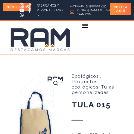
Ir
FABRICAMOS Y
CONTACTO +57 (300) 668-7335
NOSOTROS
COTIZA
al
PERSONALIZAMO
VENTAS@MANUFACTURA
AQUÍ
SRAM.COM
S
contenido
Ecológicos
,
Productos
ecológicos
,
Tulas
personalizadas
TULA 015