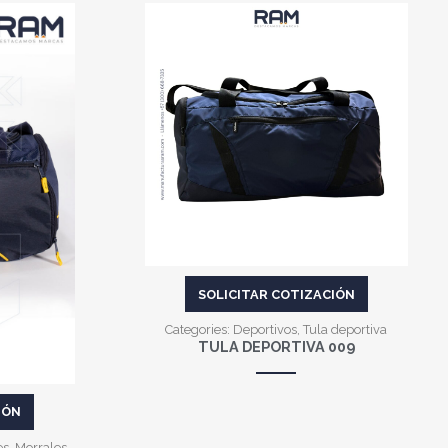
VER MÁS
SOLICITAR COTIZACIÓN
Categories:
Deportivos
,
Tula deportiva
TULA DEPORTIVA 009
IÓN
es
,
Morrales