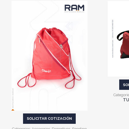
VER MÁS
SO
Categori
TU
SOLICITAR COTIZACIÓN
Categories:
Accesorios
,
Deportivos
,
Sporting