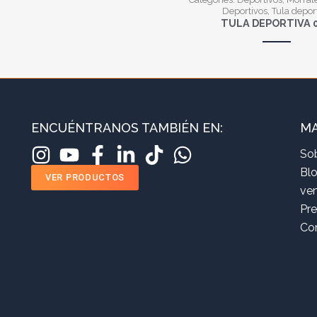
Deportivos
,
Tula depor
TULA DEPORTIVA 
ENCUÉNTRANOS TAMBIÉN EN:
MA
So
Bl
VER PRODUCTOS
ve
Pr
Co