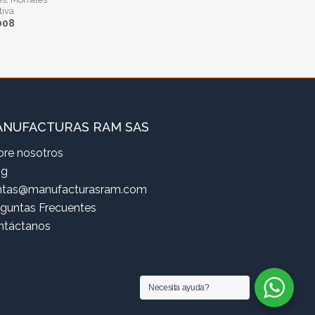
tiva
008
NUFACTURAS RAM SAS
bre nosotros
og
ntas@manufacturasram.com
eguntas Frecuentes
ntáctanos
Necesita ayuda?