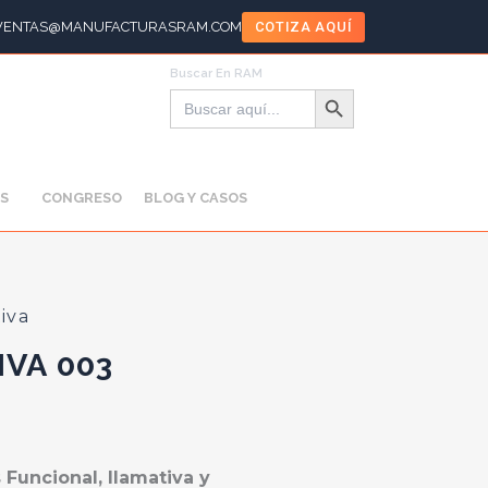
VENTAS@MANUFACTURASRAM.COM
COTIZA AQUÍ
Buscar En RAM
Botón de búsqueda
Buscar:
S
CONGRESO
BLOG Y CASOS
iva
VA 003
 Funcional, llamativa y