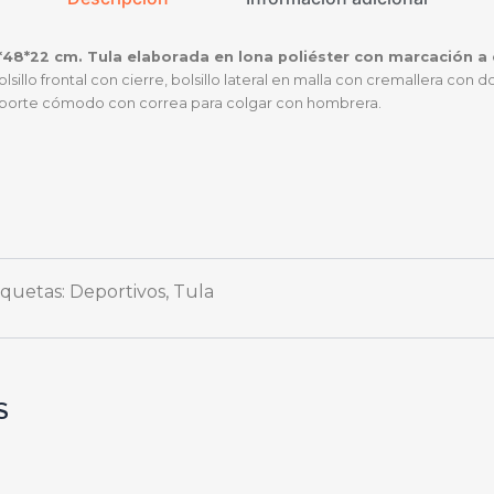
*48*22 cm. Tula elaborada en lona poliéster con marcación a 
llo frontal con cierre, bolsillo lateral en malla con cremallera con d
ransporte cómodo con correa para colgar con hombrera.
iquetas:
Deportivos
,
Tula
S