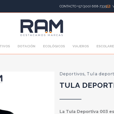
CONTACTO +57 (300) 668-7335
TIVOS
DOTACIÓN
ECOLÓGICOS
VIAJEROS
ESCOLARE
Deportivos
,
Tula deport
TULA DEPORTI
La Tula Deportiva 003 es