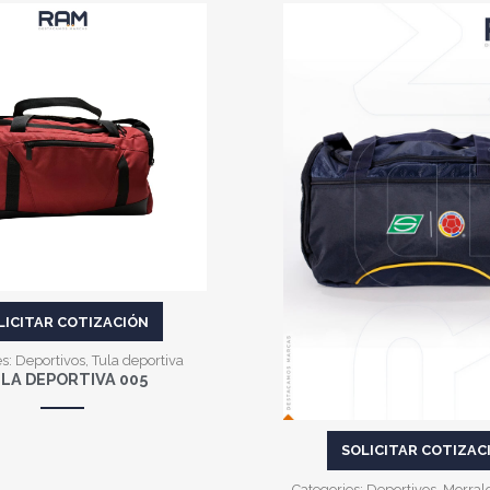
VER MÁS
VER MÁS
LICITAR COTIZACIÓN
es:
Deportivos
,
Tula deportiva
LA DEPORTIVA 005
SOLICITAR COTIZAC
Categories:
Deportivos
,
Morral