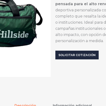
pensada para el alto ren
deportiva personalizada co
completo que resalta la id
o instituciones. Ideal para 
campañas institucionales 
alto impacto, con opción d
personalización a medida.
SOLICITAR COTIZACIÓN
Descripción
Información adicional